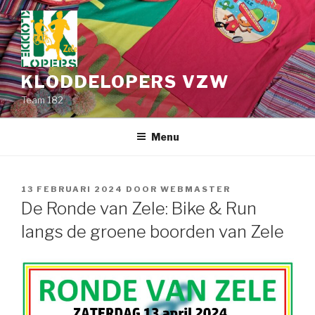
Spring
naar
de
inhoud
KLODDELOPERS VZW
Team 182
Menu
GEPLAATST
13 FEBRUARI 2024
DOOR
WEBMASTER
OP
De Ronde van Zele: Bike & Run
langs de groene boorden van Zele