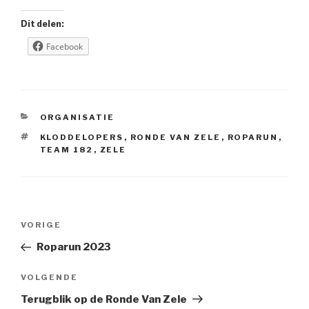
Dit delen:
Facebook
CATEGORIEËN
ORGANISATIE
TAGS
KLODDELOPERS
,
RONDE VAN ZELE
,
ROPARUN
,
TEAM 182
,
ZELE
Berichtnavigatie
Vorig
VORIGE
bericht
Roparun 2023
Volgend
VOLGENDE
bericht
Terugblik op de Ronde Van Zele