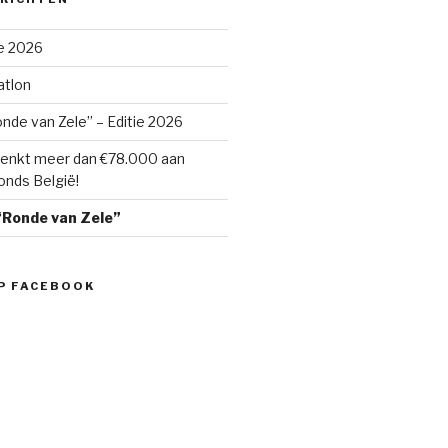
e 2026
atlon
nde van Zele” – Editie 2026
nkt meer dan €78.000 aan
onds België!
Ronde van Zele”
P FACEBOOK