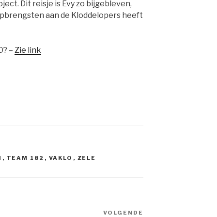
ct. Dit reisje is Evy zo bijgebleven,
 opbrengsten aan de Kloddelopers heeft
O? –
Zie link
N
,
TEAM 182
,
VAKLO
,
ZELE
VOLGENDE
Volgend