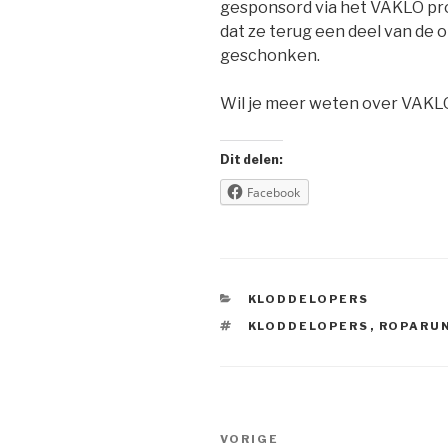
gesponsord via het VAKLO proje
dat ze terug een deel van de
geschonken.
Wil je meer weten over VAKL
Dit delen:
Facebook
CATEGORIEËN
KLODDELOPERS
TAGS
KLODDELOPERS
,
ROPARU
Berichtnavigatie
Vorig
VORIGE