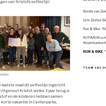
n van ‘Kristofs eetfestijn’
Ronde van Zel
1ste Zeelse Bi
Run & Bike “Ro
ROPARUN sche
Kinderkankerf
RUN & BIKE “
TEAM 182 O
elien.
laatste maal dit eetfestijn ingericht
htgenoot Kristof, welke 3 jaar terug is
ristof en de kinderen hebben samen
korte vakantie in Centerparks,