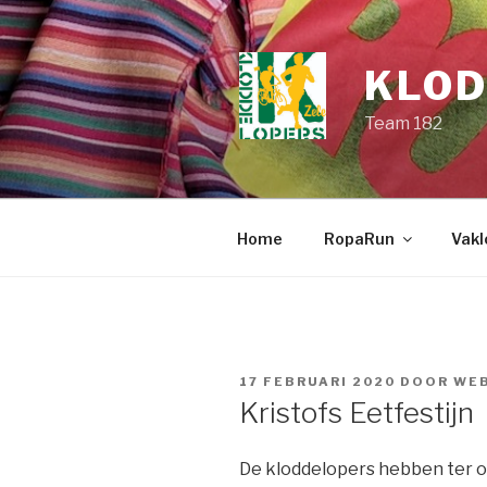
Spring
naar
de
KLOD
inhoud
Team 182
Home
RopaRun
Vakl
GEPLAATST
17 FEBRUARI 2020
DOOR
WE
OP
Kristofs Eetfestijn
De kloddelopers hebben ter 