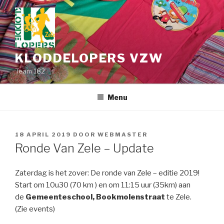
Spring
naar
de
inhoud
KLODDELOPERS VZW
Team 182
Menu
GEPLAATST
18 APRIL 2019
DOOR
WEBMASTER
OP
Ronde Van Zele – Update
Zaterdag is het zover: De ronde van Zele – editie 2019!
Start om 10u30 (70 km ) en om 11:15 uur (35km) aan
de
Gemeenteschool, Bookmolenstraat
te Zele.
(Zie events)