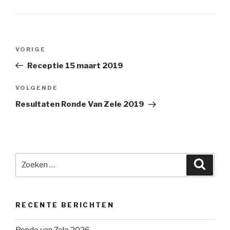
Berichtnavigatie
Vorig
VORIGE
bericht
Receptie 15 maart 2019
Volgend
VOLGENDE
bericht
Resultaten Ronde Van Zele 2019
Zoeken
Zoek
naar:
RECENTE BERICHTEN
Ronde van Zele 2026