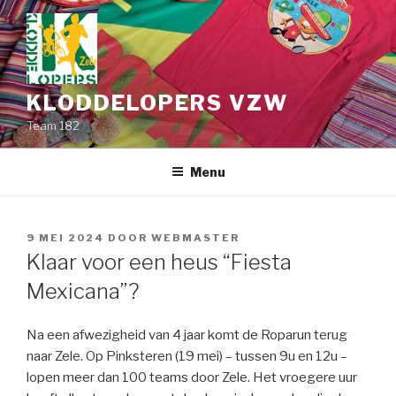
Spring
naar
de
inhoud
KLODDELOPERS VZW
Team 182
Menu
GEPLAATST
9 MEI 2024
DOOR
WEBMASTER
OP
Klaar voor een heus “Fiesta
Mexicana”?
Na een afwezigheid van 4 jaar komt de Roparun terug
naar Zele. Op Pinksteren (19 mei) – tussen 9u en 12u –
lopen meer dan 100 teams door Zele. Het vroegere uur