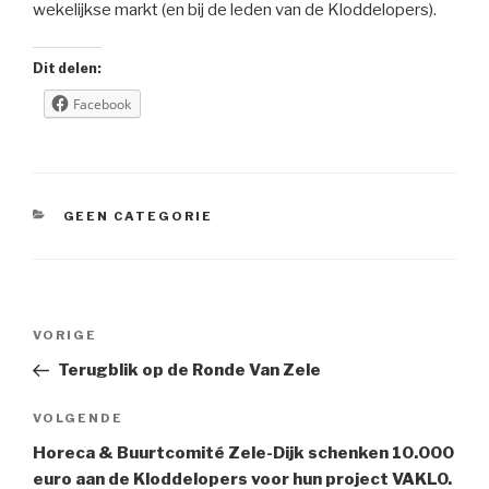
wekelijkse markt (en bij de leden van de Kloddelopers).
Dit delen:
Facebook
CATEGORIEËN
GEEN CATEGORIE
Berichtnavigatie
Vorig
VORIGE
bericht
Terugblik op de Ronde Van Zele
Volgend
VOLGENDE
bericht
Horeca & Buurtcomité Zele-Dijk schenken 10.000
euro aan de Kloddelopers voor hun project VAKLO.